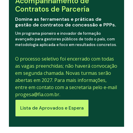
Acompanhamento de
Contratos de Parceria
Domine as ferramentas e práticas de
gestão de contratos de concessão e PPPs.
Um programa pioneiro e inovador de formação
avançado para gestores públicos de todo o país, com
metodologia aplicada e foco em resultados concretos.
O processo seletivo foi encerrado com todas
as vagas preenchidas; não haverá convocação
em segunda chamada. Novas turmas serão
abertas em 2027. Para mais informações,
entre em contato com a secretaria pelo e‑mail
progesa@fia.com.br.
Lista de Aprovados e Espera