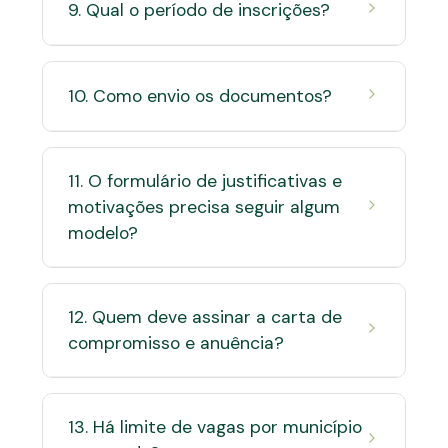
9. Qual o período de inscrições?
de compromisso com anuência do
superior e formulário de justificativas e
16/01/2026 a 03/02/2026
motivações. A autodeclaração de
diversidade é opcional.
10. Como envio os documentos?
Pelo link no site do programa, com envio
digital via plataforma de inscrição.
11. O formulário de justificativas e
motivações precisa seguir algum
modelo?
Sim, deve seguir a estrutura do Anexo III.
Cada resposta discursiva deve conter até
12. Quem deve assinar a carta de
200 palavras.
compromisso e anuência?
O próprio candidato e o seu superior
imediato, com assinatura eletrônica via
13. Há limite de vagas por município
gov.br.