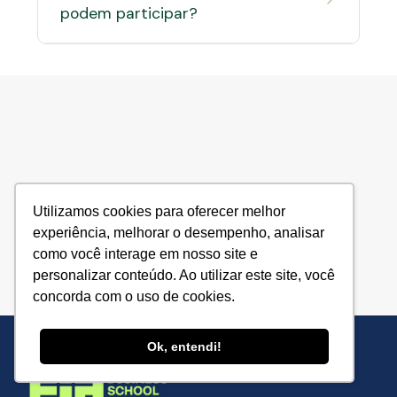
podem participar?
jurídica.
Não. O processo seletivo é exclusivo para
agentes públicos em exercício nos entes
subnacionais — Estados, Distrito Federal
e Municípios.
Utilizamos cookies para oferecer melhor
Contato:
experiência, melhorar o desempenho, analisar
E-mail:
sec.cursosprogesa@fia.com.br
|
como você interage em nosso site e
Telefone/WhatsApp:
+55 11 98696-2893
personalizar conteúdo. Ao utilizar este site, você
concorda com o uso de cookies.
Ok, entendi!