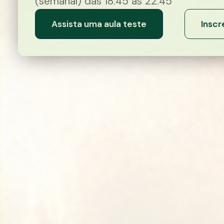
(semanal)
das 18:45 às 22:45
Assista uma aula teste
Inscr