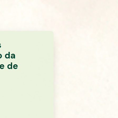
s
o da
e de