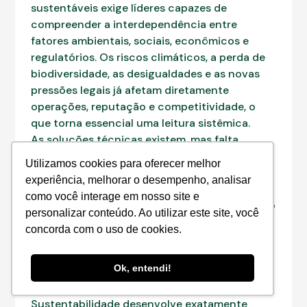
sustentáveis exige líderes capazes de
compreender a interdependência entre
fatores ambientais, sociais, econômicos e
regulatórios. Os riscos climáticos, a perda de
biodiversidade, as desigualdades e as novas
pressões legais já afetam diretamente
operações, reputação e competitividade, o
que torna essencial uma leitura sistêmica.
As soluções técnicas existem, mas falta
liderança capaz de integrá-las, definir
Utilizamos cookies para oferecer melhor
prioridades, orientar equipes, influenciar
experiência, melhorar o desempenho, analisar
políticas e transformar riscos em
como você interage em nosso site e
oportunidades de inovação e valor. O mercado
personalizar conteúdo. Ao utilizar este site, você
busca profissionais que pensem de forma
concorda com o uso de cookies.
estruturada, avaliem impactos, interpretem
métricas, antecipem tendências e tomem
Ok, entendi!
decisões responsáveis.
O Master em ESG e Gestão Estratégica da
Sustentabilidade desenvolve exatamente